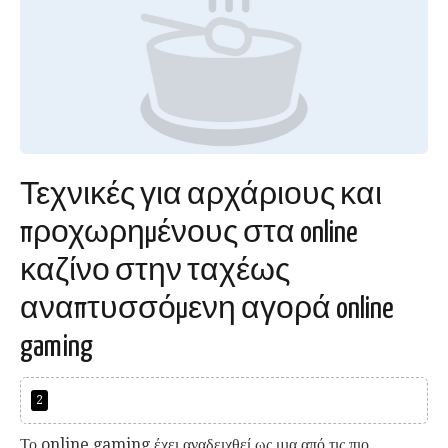
Τεχνικές για αρχάριους και
προχωρημένους στα online
καζίνο στην ταχέως
αναπτυσσόμενη αγορά online
gaming
2
Το online gaming έχει αναδειχθεί ως μια από τις πιο